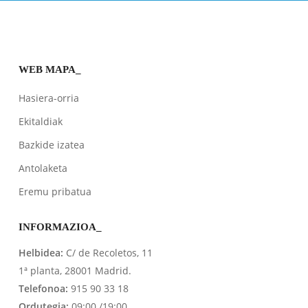
WEB MAPA_
Hasiera-orria
Ekitaldiak
Bazkide izatea
Antolaketa
Eremu pribatua
INFORMAZIOA_
Helbidea:
C/ de Recoletos, 11
1ª planta, 28001 Madrid.
Telefonoa:
915 90 33 18
Ordutegia:
09:00 /19:00