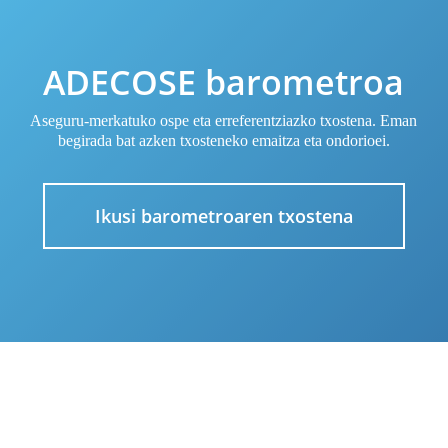
ADECOSE barometroa
Aseguru-merkatuko ospe eta erreferentziazko txostena. Eman
begirada bat azken txosteneko emaitza eta ondorioei.
Ikusi barometroaren txostena