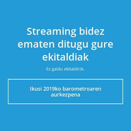
Streaming bidez
ematen ditugu gure
ekitaldiak
Ez galdu ekitaldirik.
Ikusi 2019ko barometroaren
aurkezpena