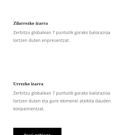
Zilarrezko izarra
Zerbitzu globalean 7 puntutik gorako balorazioa
lortzen duten enpresentzat.
Urrezko izarra
Zerbitzu globalean 7 puntutik gorako balorazioa
lortzen duten eta gure ekimenei atxikita dauden
konpainientzat.