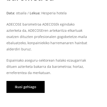
Data:
otsaila /
Lekua:
Hesperia hotela
ADECOSE barometroa ADECOSEk egindako
azterketa da, ADECOSEren artekaritza elkartuak
osatzen dituzten profesionalen gogobetetze-maila
ebaluatzeko, konpainiekiko harremanaren hainbat
alderdiri buruz.
Espainiako aseguru-sektorean halako ezaugarriak
dituen azterketa bakarra da barometroa; hortaz,
erreferentea da merkatuan.
Ikusi gehiago