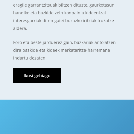
eragile garrantzitsuak biltzen dituzte, gaurkotasun
handiko eta bazkide zein konpainia kideentzat
interesgarriak diren gaiei buruzko iritziak trukatze
aldera.
Foro eta beste jarduerez gain, bazkariak antolatzen
dira bazkide eta kideek merkataritza-harremana
indartu dezaten.
Ikusi gehiago