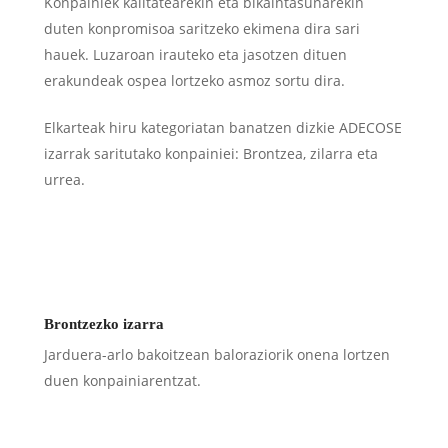
Konpainiek kalitatearekin eta bikaintasunarekin
duten konpromisoa saritzeko ekimena dira sari
hauek. Luzaroan irauteko eta jasotzen dituen
erakundeak ospea lortzeko asmoz sortu dira.
Elkarteak hiru kategoriatan banatzen dizkie ADECOSE
izarrak saritutako konpainiei: Brontzea, zilarra eta
urrea.
Brontzezko izarra
Jarduera-arlo bakoitzean baloraziorik onena lortzen
duen konpainiarentzat.