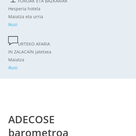
FOROAK ETA BAZKARIAK
Hesperia hotela
Maiatza eta urria
Ikusi
URTEKO AFARIA
IN ZALACAÍN jatetxea
Maiatza
Ikusi
ADECOSE
barometroa