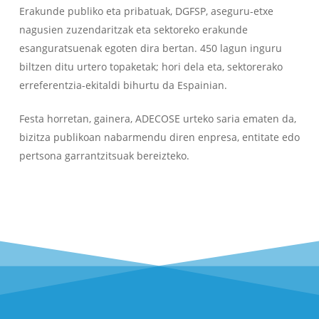
Erakunde publiko eta pribatuak, DGFSP, aseguru-etxe
nagusien zuzendaritzak eta sektoreko erakunde
esanguratsuenak egoten dira bertan. 450 lagun inguru
biltzen ditu urtero topaketak; hori dela eta, sektorerako
erreferentzia-ekitaldi bihurtu da Espainian.
Festa horretan, gainera, ADECOSE urteko saria ematen da,
bizitza publikoan nabarmendu diren enpresa, entitate edo
pertsona garrantzitsuak bereizteko.