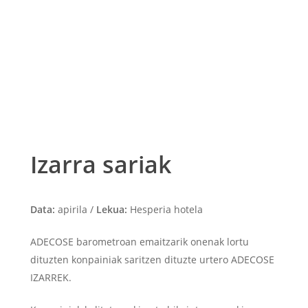
Izarra sariak
Data:
apirila /
Lekua:
Hesperia hotela
ADECOSE barometroan emaitzarik onenak lortu
dituzten konpainiak saritzen dituzte urtero ADECOSE
IZARREK.