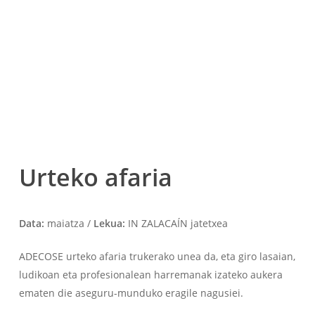
Urteko afaria
Data:
maiatza /
Lekua:
IN ZALACAÍN jatetxea
ADECOSE urteko afaria trukerako unea da, eta giro lasaian,
ludikoan eta profesionalean harremanak izateko aukera
ematen die aseguru-munduko eragile nagusiei.