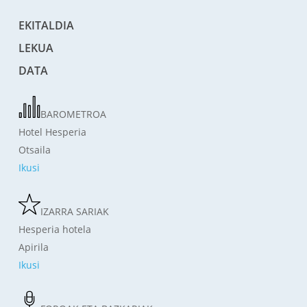
EKITALDIA
LEKUA
DATA
BAROMETROA
Hotel Hesperia
Otsaila
Ikusi
IZARRA SARIAK
Hesperia hotela
Apirila
Ikusi