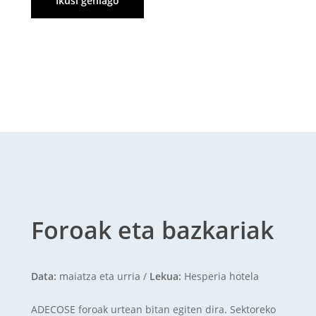
Ikusi gehiago
Foroak eta bazkariak
Data:
maiatza eta urria /
Lekua:
Hesperia hotela
ADECOSE foroak urtean bitan egiten dira. Sektoreko