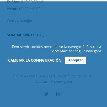
915 90 33 18
Telèfon:
09:00 /19:00
Horari:
Veure a Google
SOM MEMBRES DE_
Fem servir cookies per millorar la navegació. Fes clic a
“Acceptar” per seguir navegant
.
Acceptar
CAMBIAR LA CONFIGURACIÓN
©2020 Adecose.
Avis Legal
·
Política de privacidad
·
Cookies
· Disseny
waka
twitter
linkedin