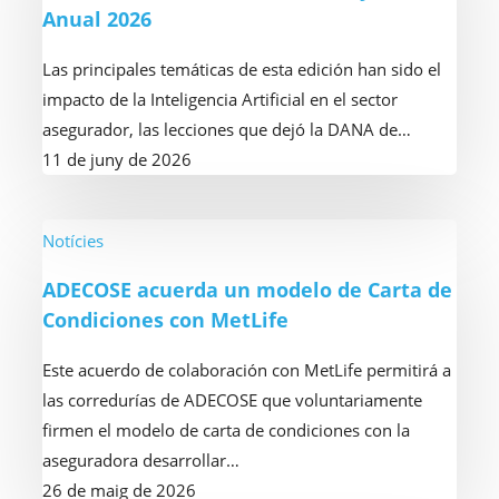
Anual 2026
Edición
del
Las principales temáticas de esta edición han sido el
Foro
impacto de la Inteligencia Artificial en el sector
de
asegurador, las lecciones que dejó la DANA de…
Gestión
11 de juny de 2026
de
Corredurías
y
ADECOSE
Notícies
la
acuerda
ADECOSE acuerda un modelo de Carta de
Cena
un
Condiciones con MetLife
Anual
modelo
2026
de
Este acuerdo de colaboración con MetLife permitirá a
Carta
las corredurías de ADECOSE que voluntariamente
de
firmen el modelo de carta de condiciones con la
Condiciones
aseguradora desarrollar…
con
26 de maig de 2026