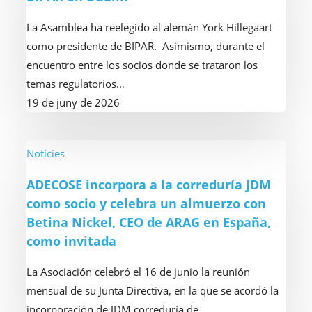
las
General
La Asamblea ha reelegido al alemán York Hillegaart
órdenes
de
como presidente de BIPAR. Asimismo, durante el
de
BIPAR
encuentro entre los socios donde se trataron los
transparencia
en
temas regulatorios…
y
Dublín
19 de juny de 2026
control
de
la
ADECOSE
Notícies
publicidad
incorpora
ADECOSE incorpora a la correduría JDM
de
a
como socio y celebra un almuerzo con
los
la
Betina Nickel, CEO de ARAG en España,
servicios
correduría
como invitada
bancarios
JDM
como
La Asociación celebró el 16 de junio la reunión
socio
mensual de su Junta Directiva, en la que se acordó la
y
incorporación de JDM correduría de…