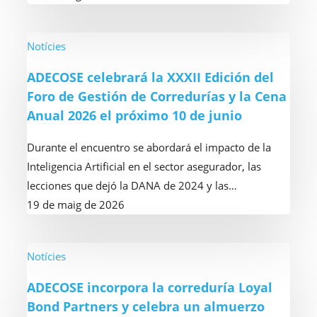
MetLife
ADECOSE
Notícies
celebrará
ADECOSE celebrará la XXXII Edición del
la
Foro de Gestión de Corredurías y la Cena
XXXII
Anual 2026 el próximo 10 de junio
Edición
del
Durante el encuentro se abordará el impacto de la
Foro
Inteligencia Artificial en el sector asegurador, las
de
lecciones que dejó la DANA de 2024 y las…
Gestión
19 de maig de 2026
de
Corredurías
y
ADECOSE
Notícies
la
incorpora
ADECOSE incorpora la correduría Loyal
Cena
la
Bond Partners y celebra un almuerzo
Anual
correduría