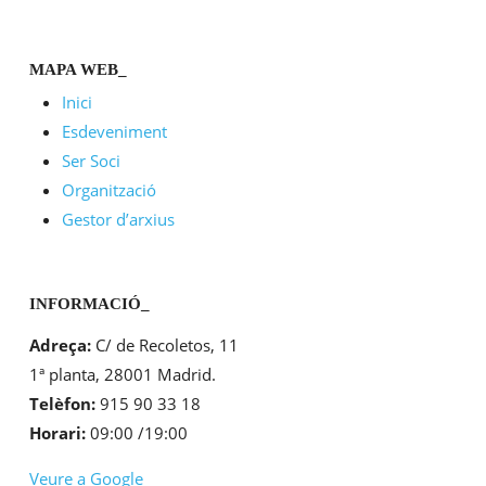
invitado
MAPA WEB_
Inici
Esdeveniment
Ser Soci
Organització
Gestor d’arxius
INFORMACIÓ_
Adreça:
C/ de Recoletos, 11
1ª planta, 28001 Madrid.
Telèfon:
915 90 33 18
Horari:
09:00 /19:00
Veure a Google