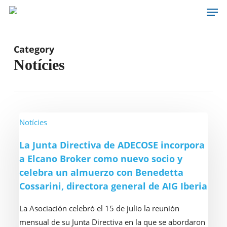
Men
Skip
to
main
content
Category
Notícies
La
Notícies
Junta
La Junta Directiva de ADECOSE incorpora
Directiva
a Elcano Broker como nuevo socio y
de
celebra un almuerzo con Benedetta
ADECOSE
Cossarini, directora general de AIG Iberia
incorpora
a
La Asociación celebró el 15 de julio la reunión
Elcano
mensual de su Junta Directiva en la que se abordaron