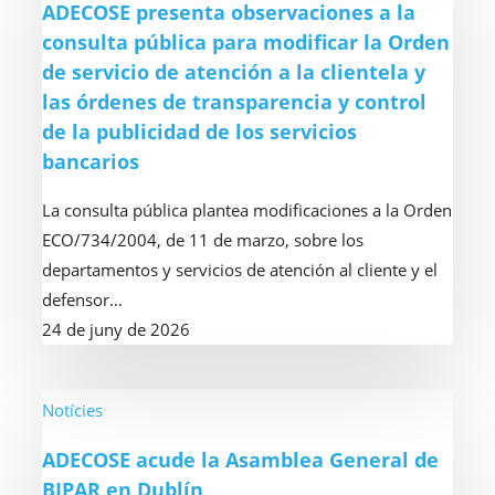
ADECOSE presenta observaciones a la
observaciones
consulta pública para modificar la Orden
a
de servicio de atención a la clientela y
la
las órdenes de transparencia y control
consulta
de la publicidad de los servicios
pública
bancarios
para
modificar
La consulta pública plantea modificaciones a la Orden
la
ECO/734/2004, de 11 de marzo, sobre los
Orden
departamentos y servicios de atención al cliente y el
de
defensor…
servicio
24 de juny de 2026
de
atención
a
ADECOSE
Notícies
la
acude
ADECOSE acude la Asamblea General de
clientela
la
BIPAR en Dublín
y
Asamblea