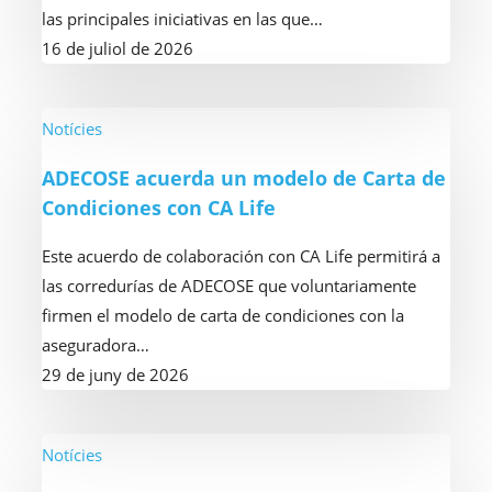
Broker
las principales iniciativas en las que…
como
16 de juliol de 2026
nuevo
socio
y
ADECOSE
Notícies
celebra
acuerda
ADECOSE acuerda un modelo de Carta de
un
un
Condiciones con CA Life
almuerzo
modelo
con
de
Este acuerdo de colaboración con CA Life permitirá a
Benedetta
Carta
las corredurías de ADECOSE que voluntariamente
Cossarini,
de
firmen el modelo de carta de condiciones con la
directora
Condiciones
aseguradora…
general
con
29 de juny de 2026
de
CA
AIG
Life
Iberia
ADECOSE
Notícies
presenta