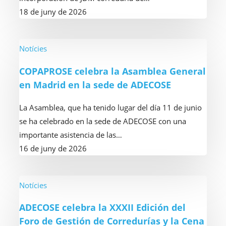
celebra
18 de juny de 2026
un
almuerzo
con
COPAPROSE
Notícies
Betina
celebra
COPAPROSE celebra la Asamblea General
Nickel,
la
en Madrid en la sede de ADECOSE
CEO
Asamblea
de
General
La Asamblea, que ha tenido lugar del día 11 de junio
ARAG
en
se ha celebrado en la sede de ADECOSE con una
en
Madrid
importante asistencia de las…
España,
en
16 de juny de 2026
como
la
invitada
sede
de
ADECOSE
Notícies
ADECOSE
celebra
ADECOSE celebra la XXXII Edición del
la
Foro de Gestión de Corredurías y la Cena
XXXII