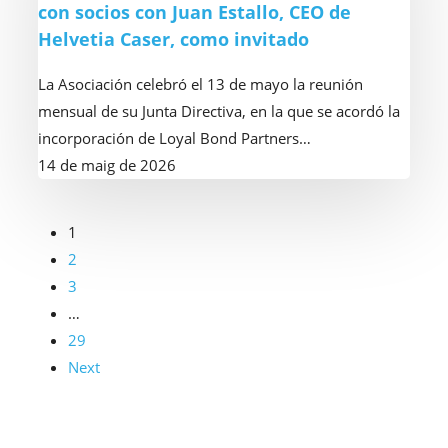
con socios con Juan Estallo, CEO de
2026
Loyal
Helvetia Caser, como invitado
el
Bond
próximo
Partners
La Asociación celebró el 13 de mayo la reunión
10
y
mensual de su Junta Directiva, en la que se acordó la
de
celebra
incorporación de Loyal Bond Partners…
junio
un
14 de maig de 2026
almuerzo
con
socios
1
con
2
Juan
3
Estallo,
…
CEO
29
de
Next
Helvetia
Caser,
como