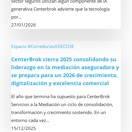
sector seguros utilizan algún componente de IA
en
generativa Centerbrok advierte que la tecnología
la
por…
labor
27/01/2026
del
corredor
de
CenterBrok
Espacio #CorreduríasADECOSE
seguros
cierra
CenterBrok cierra 2025 consolidando su
2025
liderazgo en la mediación aseguradora y
consolidando
se prepara para un 2026 de crecimiento,
su
digitalización y excelencia comercial
liderazgo
en
El año que termina ha supuesto para CenterBrok
la
Servicios a la Mediación un ciclo de consolidación,
mediación
transformación y crecimiento sostenido. En un
aseguradora
entorno cada vez…
y
15/12/2025
se