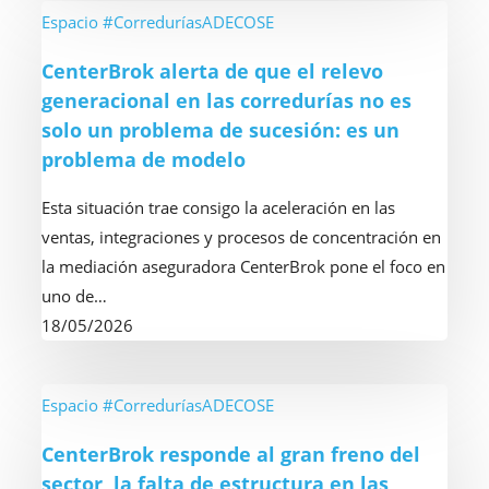
la
CenterBrok
Espacio #CorreduríasADECOSE
Inteligencia
alerta
CenterBrok alerta de que el relevo
Artificial
de
generacional en las corredurías no es
como
que
solo un problema de sucesión: es un
ejes
el
problema de modelo
temáticos
relevo
generacional
Esta situación trae consigo la aceleración en las
en
ventas, integraciones y procesos de concentración en
las
la mediación aseguradora CenterBrok pone el foco en
corredurías
uno de…
no
18/05/2026
es
solo
un
CenterBrok
Espacio #CorreduríasADECOSE
problema
responde
CenterBrok responde al gran freno del
de
al
sector, la falta de estructura en las
sucesión:
gran