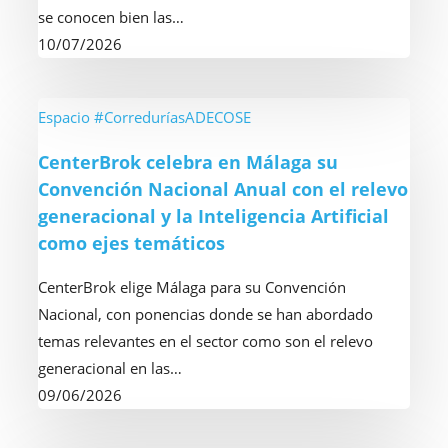
vacaciones
se conocen bien las…
sin
10/07/2026
conocer
las
coberturas
CenterBrok
Espacio #CorreduríasADECOSE
que
celebra
CenterBrok celebra en Málaga su
se
en
Convención Nacional Anual con el relevo
han
Málaga
generacional y la Inteligencia Artificial
contratado
su
como ejes temáticos
Convención
Nacional
CenterBrok elige Málaga para su Convención
Anual
Nacional, con ponencias donde se han abordado
con
temas relevantes en el sector como son el relevo
el
generacional en las…
relevo
09/06/2026
generacional
y