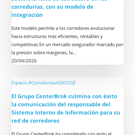
corredurías, con su modelo de
es
freno
integración
un
del
problema
sector,
Este modelo permite a los corredores evolucionar
de
la
hacia estructuras más eficientes, rentables y
modelo
falta
competitivas En un mercado asegurador marcado por
de
la presión sobre márgenes, la…
estructura
20/04/2026
en
las
corredurías,
El
Espacio #CorreduríasADECOSE
con
Grupo
El Grupo CenterBrok culmina con éxito
su
CenterBrok
la comunicación del responsable del
modelo
culmina
Sistema Interno de Información para su
de
con
red de corredores
integración
éxito
la
El Grupo CenterBrok ha completado con éxito el