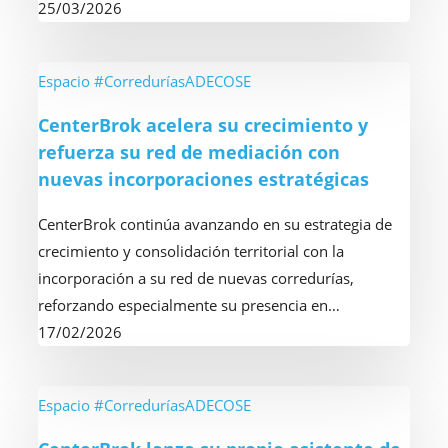
25/03/2026
alineación
estratégica
y
CenterBrok
Espacio #CorreduríasADECOSE
acelerar
acelera
CenterBrok acelera su crecimiento y
la
su
refuerza su red de mediación con
digitalización
crecimiento
nuevas incorporaciones estratégicas
de
y
su
refuerza
CenterBrok continúa avanzando en su estrategia de
red
su
crecimiento y consolidación territorial con la
red
incorporación a su red de nuevas corredurías,
de
reforzando especialmente su presencia en…
mediación
17/02/2026
con
nuevas
incorporaciones
CenterBrok
Espacio #CorreduríasADECOSE
estratégicas
lanza