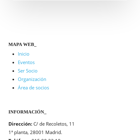
prepara
para
un
2026
de
MAPA WEB_
crecimiento,
Inicio
digitalización
Eventos
y
Ser Socio
excelencia
Organización
comercial
Área de socios
INFORMACIÓN_
Dirección:
C/ de Recoletos, 11
1ª planta, 28001 Madrid.