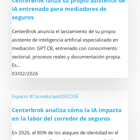
CenterBrok lanza su propio asistente de
su
IA entrenado para mediadores de
propio
seguros
asistente
de
CenterBrok anuncia el lanzamiento de su propio
IA
asistente de inteligencia artificial especializado en
entrenado
mediación: GPT.CB, entrenado con conocimiento
para
sectorial, procesos reales y documentación propia.
mediadores
Es…
de
03/02/2026
seguros
Centerbrok
Espacio #CorreduríasADECOSE
analiza
Centerbrok analiza cómo la IA impacta
cómo
en la labor del corredor de seguros
la
IA
En 2026, el 80% de los ataques de identidad en el
impacta