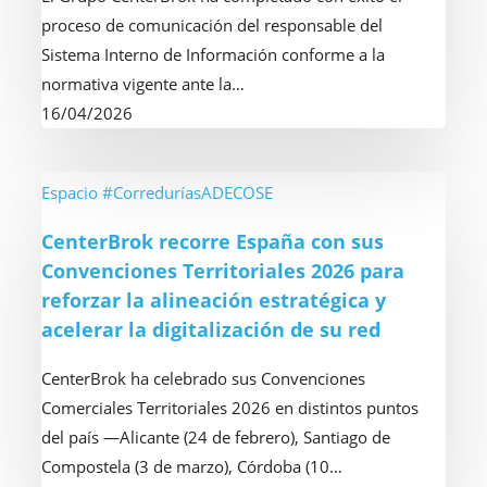
comunicación
proceso de comunicación del responsable del
del
Sistema Interno de Información conforme a la
responsable
normativa vigente ante la…
del
16/04/2026
Sistema
Interno
de
CenterBrok
Espacio #CorreduríasADECOSE
Información
recorre
CenterBrok recorre España con sus
para
España
Convenciones Territoriales 2026 para
su
con
reforzar la alineación estratégica y
red
sus
acelerar la digitalización de su red
de
Convenciones
corredores
Territoriales
CenterBrok ha celebrado sus Convenciones
2026
Comerciales Territoriales 2026 en distintos puntos
para
del país —Alicante (24 de febrero), Santiago de
reforzar
Compostela (3 de marzo), Córdoba (10…
la