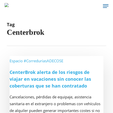
Men
Skip
to
main
content
Tag
Centerbrok
CenterBrok
Espacio #CorreduríasADECOSE
alerta
CenterBrok alerta de los riesgos de
de
viajar en vacaciones sin conocer las
los
coberturas que se han contratado
riesgos
de
Cancelaciones, pérdidas de equipaje, asistencia
viajar
sanitaria en el extranjero o problemas con vehículos
en
de alquiler pueden generar importantes costes si no