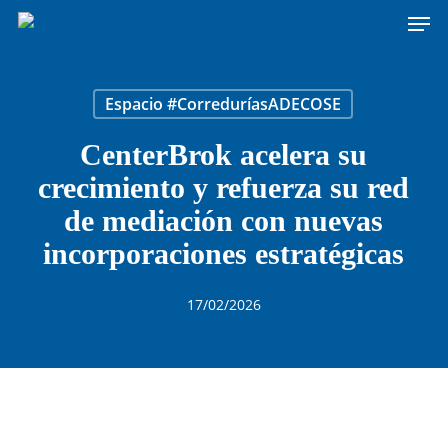
Men
Skip
to
main
content
Espacio #CorreduríasADECOSE
CenterBrok acelera su
crecimiento y refuerza su red
de mediación con nuevas
incorporaciones estratégicas
17/02/2026