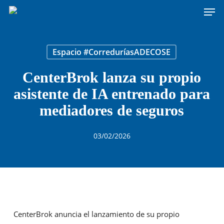
Men
Skip
to
main
content
Espacio #CorreduríasADECOSE
CenterBrok lanza su propio
asistente de IA entrenado para
mediadores de seguros
03/02/2026
CenterBrok anuncia el lanzamiento de su propio