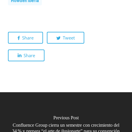
Howden Iberia
Share
Tweet
Share
Previous Post
Confluence Group cierra un semestre con crecimiento del
34 % y prepara “el arte de ilusionarte” para su convención