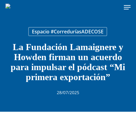
Men
Skip
to
main
content
Espacio #CorreduríasADECOSE
La Fundación Lamaignere y
Howden firman un acuerdo
para impulsar el pódcast “Mi
primera exportación”
28/07/2025