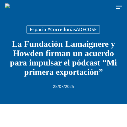
Men
Skip
to
main
content
Espacio #CorreduríasADECOSE
La Fundación Lamaignere y
Howden firman un acuerdo
para impulsar el pódcast “Mi
primera exportación”
28/07/2025