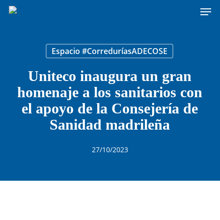
Men
Skip
to
main
content
Espacio #CorreduríasADECOSE
Uniteco inaugura un gran
homenaje a los sanitarios con
el apoyo de la Consejería de
Sanidad madrileña
27/10/2023