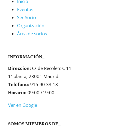
Inicio
la
Eventos
Directiva
Ser Socio
de
Organización
Crédito
Área de socios
al
Consumo
INFORMACIÓN_
Dirección:
C/ de Recoletos, 11
1ª planta, 28001 Madrid.
Teléfono:
915 90 33 18
Horario:
09:00 /19:00
Ver en Google
SOMOS MIEMBROS DE_