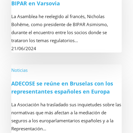
BIPAR en Varsovia
Asamblea
General
La Asamblea he reelegido al francés, Nicholas
de
Bohême, como presidente de BIPAR Asimismo,
BIPAR
durante el encuentro entre los socios donde se
en
trataron los temas regulatorios…
Varsovia
21/06/2024
ADECOSE
Noticias
se
ADECOSE se reúne en Bruselas con los
reúne
representantes españoles en Europa
en
Bruselas
La Asociación ha trasladado sus inquietudes sobre las
con
normativas que más afectan a la mediación de
los
seguros a los europarlamentarios españoles y a la
representantes
Representación…
españoles