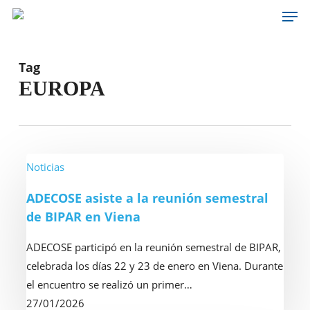
Men
Skip
to
main
content
Tag
EUROPA
ADECOSE
Noticias
asiste
ADECOSE asiste a la reunión semestral
a
de BIPAR en Viena
la
reunión
ADECOSE participó en la reunión semestral de BIPAR,
semestral
celebrada los días 22 y 23 de enero en Viena. Durante
de
el encuentro se realizó un primer…
BIPAR
27/01/2026