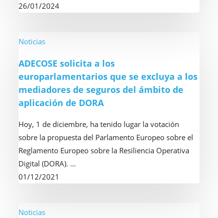
26/01/2024
en
Europa
ADECOSE
Noticias
solicita
ADECOSE solicita a los
a
europarlamentarios que se excluya a los
los
mediadores de seguros del ámbito de
europarlamentarios
aplicación de DORA
que
se
Hoy, 1 de diciembre, ha tenido lugar la votación
excluya
sobre la propuesta del Parlamento Europeo sobre el
a
Reglamento Europeo sobre la Resiliencia Operativa
los
Digital (DORA). …
mediadores
01/12/2021
de
seguros
del
ADECOSE
Noticias