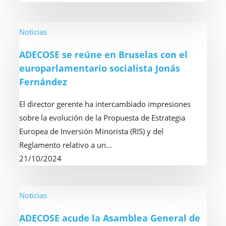
en
Viena
ADECOSE
Noticias
se
ADECOSE se reúne en Bruselas con el
reúne
europarlamentario socialista Jonás
en
Fernández
Bruselas
con
El director gerente ha intercambiado impresiones
el
sobre la evolución de la Propuesta de Estrategia
europarlamentario
Europea de Inversión Minorista (RIS) y del
socialista
Reglamento relativo a un…
Jonás
21/10/2024
Fernández
ADECOSE
Noticias
acude
ADECOSE acude la Asamblea General de
la