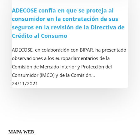
ámbito
confía
ADECOSE confía en que se proteja al
de
en
consumidor en la contratación de sus
aplicación
que
seguros en la revisión de la Directiva de
de
se
Crédito al Consumo
DORA
proteja
al
ADECOSE, en colaboración con BIPAR, ha presentado
consumidor
observaciones a los europarlamentarios de la
en
Comisión de Mercado Interior y Protección del
la
Consumidor (IMCO) y de la Comisión…
contratación
24/11/2021
de
sus
seguros
en
la
revisión
MAPA WEB_
de