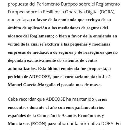
propuesta del Parlamento Europeo sobre el Reglamento
ADECOSE ha mantenido varios encuentros durante el año
Europeo sobre la Resiliencia Operativa Digital (DORA),
con europarlamentarios españoles de la Comisión de Asuntos
que votaran
a favor de la enmienda que excluya de su
Económicos y Monetarios (ECON) para solicitar que el
ámbito de aplicación a los mediadores de seguros del
Reglamento excluya de su ámbito de aplicación a los
alcance del Reglamento; o bien a favor de la enmienda en
mediadores de seguros.
virtud de la cual se excluya a las pequeñas y medianas
empresas de mediación de seguros y de reaseguros que no
dependan exclusivamente de sistemas de ventas
automatizados. Esta última enmienda fue propuesta, a
petición de ADECOSE, por el europarlamentario José
Manuel García-Margallo el pasado mes de mayo.
Cabe recordar que ADECOSE ha mantenido
varios
encuentros durante el año con europarlamentarios
españoles de la Comisión de Asuntos Económicos y
abordar la normativa DORA. En
Monetarios (ECON) para