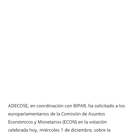
Hoy, 1 de diciembre, ha tenido lugar la votación sobre
la
propuesta del Parlamento Europeo sobre el Reglamento
Europeo sobre la Resiliencia Operativa Digital (DORA).
ADECOSE, en coordinación con BIPAR, ha solicitado a los
europarlamentarios de la Comisión de Asuntos
Económicos y Monetarios (ECON) en la votación
celebrada hoy, miércoles 1 de diciembre, sobre la