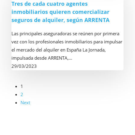
Tres de cada cuatro agentes
2023,
cada
inmobiliarios quieren comercializar
según
cuatro
seguros de alquiler, según ARRENTA
los
agentes
resultados
inmobiliarios
Las principales aseguradoras se reúnen por primera
semestrales
quieren
vez con los profesionales inmobiliarios para impulsar
de
comercializar
el mercado del alquiler en España La Jornada,
ARRENTA
seguros
impulsada desde ARRENTA,…
de
29/03/2023
alquiler,
según
ARRENTA
1
2
Next