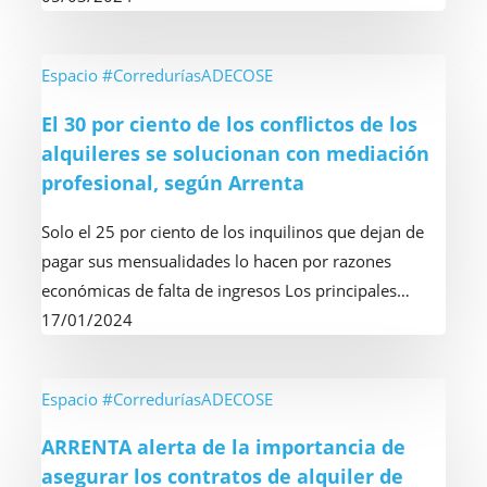
y
vidas
laborales
El
Espacio #CorreduríasADECOSE
para
30
El 30 por ciento de los conflictos de los
conseguir
por
alquileres se solucionan con mediación
el
ciento
profesional, según Arrenta
alquiler
de
de
los
Solo el 25 por ciento de los inquilinos que dejan de
una
conflictos
pagar sus mensualidades lo hacen por razones
vivienda
de
económicas de falta de ingresos Los principales…
los
17/01/2024
alquileres
se
solucionan
ARRENTA
Espacio #CorreduríasADECOSE
con
alerta
ARRENTA alerta de la importancia de
mediación
de
asegurar los contratos de alquiler de
profesional,
la