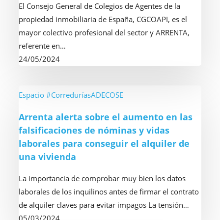
El Consejo General de Colegios de Agentes de la
inmobiliaria,
propiedad inmobiliaria de España, CGCOAPI, es el
a
mayor colectivo profesional del sector y ARRENTA,
través
referente en…
de
24/05/2024
CGCOAPI,
se
unen
Arrenta
Espacio #CorreduríasADECOSE
para
alerta
Arrenta alerta sobre el aumento en las
impulsar
sobre
falsificaciones de nóminas y vidas
los
el
laborales para conseguir el alquiler de
seguros
aumento
una vivienda
inmobiliarios
en
las
La importancia de comprobar muy bien los datos
falsificaciones
laborales de los inquilinos antes de firmar el contrato
de
de alquiler claves para evitar impagos La tensión…
nóminas
05/03/2024