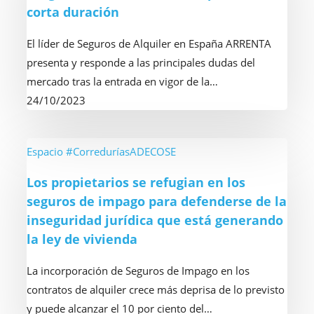
corta duración
según
importancia
Arrenta
de
El líder de Seguros de Alquiler en España ARRENTA
asegurar
presenta y responde a las principales dudas del
los
mercado tras la entrada en vigor de la…
contratos
24/10/2023
de
alquiler
de
Los
Espacio #CorreduríasADECOSE
corta
propietarios
Los propietarios se refugian en los
duración
se
seguros de impago para defenderse de la
refugian
inseguridad jurídica que está generando
en
la ley de vivienda
los
seguros
La incorporación de Seguros de Impago en los
de
contratos de alquiler crece más deprisa de lo previsto
impago
y puede alcanzar el 10 por ciento del…