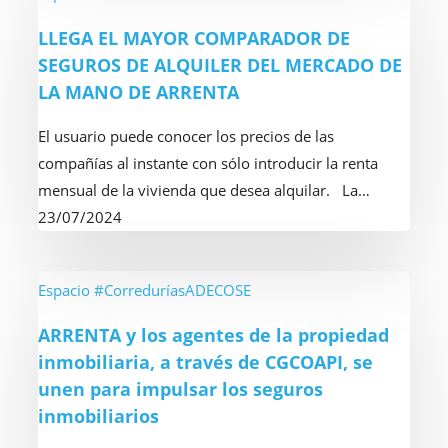
en
EL
LLEGA EL MAYOR COMPARADOR DE
la
MAYOR
SEGUROS DE ALQUILER DEL MERCADO DE
primera
COMPARADOR
LA MANO DE ARRENTA
parte
DE
del
SEGUROS
El usuario puede conocer los precios de las
año,
DE
compañías al instante con sólo introducir la renta
según
ALQUILER
mensual de la vivienda que desea alquilar. La…
Arrenta
DEL
23/07/2024
MERCADO
DE
LA
ARRENTA
Espacio #CorreduríasADECOSE
MANO
y
ARRENTA y los agentes de la propiedad
DE
los
inmobiliaria, a través de CGCOAPI, se
ARRENTA
agentes
unen para impulsar los seguros
de
inmobiliarios
la
propiedad