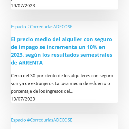
para
19/07/2023
defenderse
de
la
El
Espacio #CorreduríasADECOSE
inseguridad
precio
El precio medio del alquiler con seguro
jurídica
medio
de impago se incrementa un 10% en
que
del
2023, según los resultados semestrales
está
alquiler
de ARRENTA
generando
con
la
seguro
Cerca del 30 por ciento de los alquileres con seguro
ley
de
son ya de extranjeros La tasa media de esfuerzo o
de
impago
porcentaje de los ingresos del…
vivienda
se
13/07/2023
incrementa
un
10%
Tres
Espacio #CorreduríasADECOSE
en
de