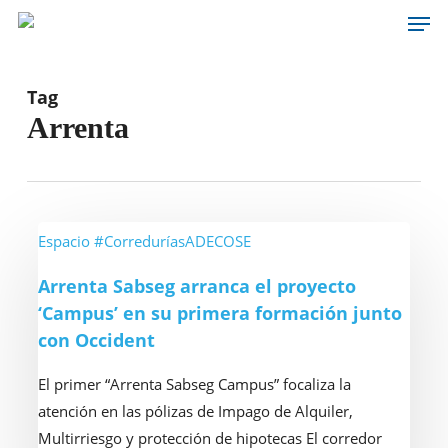
Men
Skip
to
main
content
Tag
Arrenta
Arrenta
Espacio #CorreduríasADECOSE
Sabseg
Arrenta Sabseg arranca el proyecto
arranca
‘Campus’ en su primera formación junto
el
con Occident
proyecto
‘Campus’
El primer “Arrenta Sabseg Campus” focaliza la
en
atención en las pólizas de Impago de Alquiler,
su
Multirriesgo y protección de hipotecas El corredor