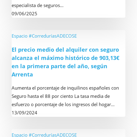
primera
especialista de seguros…
formación
09/06/2025
junto
con
Occident
El
Espacio #CorreduríasADECOSE
precio
El precio medio del alquiler con seguro
medio
alcanza el máximo histórico de 903,13€
del
en la primera parte del año, según
alquiler
Arrenta
con
seguro
Aumenta el porcentaje de inquilinos españoles con
alcanza
Seguro hasta el 88 por ciento La tasa media de
el
esfuerzo o porcentaje de los ingresos del hogar…
máximo
13/09/2024
histórico
de
903,13€
LLEGA
Espacio #CorreduríasADECOSE