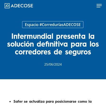
Men
Skip
to
main
content
Espacio #CorreduríasADECOSE
Intermundial presenta la
solución definitiva para los
corredores de seguros
25/06/2024
Safer se actualiza para posicionarse como la