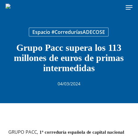
Men
Skip
to
main
content
Espacio #CorreduríasADECOSE
Grupo Pacc supera los 113
millones de euros de primas
intermedidas
04/03/2024
GRUPO PACC,
1ª correduría española de capital nacional