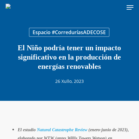
Men
Skip
to
main
content
Espacio #CorreduríasADECOSE
El Niño podría tener un impacto
significativo en la producción de
energías renovables
26 Xullo, 2023
El estudio
Natural Catastrophe Review
(enero-junio de 2023),
elaborado por WTW (antes Willis Towers Watson) en