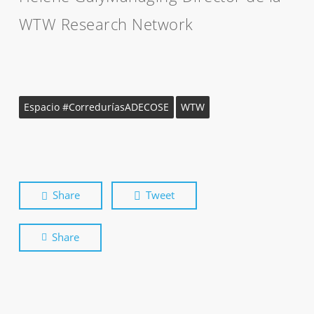
WTW Research Network
Espacio #CorreduríasADECOSE
WTW
Share
Tweet
Share