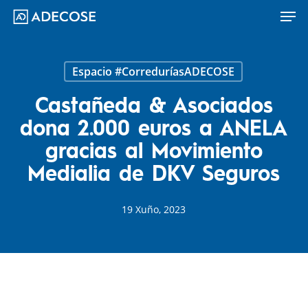
Men
Skip
to
main
content
Espacio #CorreduríasADECOSE
Castañeda & Asociados
dona 2.000 euros a ANELA
gracias al Movimiento
Medialia de DKV Seguros
19 Xuño, 2023