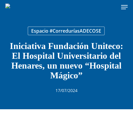
Men
Skip
to
main
content
Espacio #CorreduríasADECOSE
Iniciativa Fundación Uniteco:
El Hospital Universitario del
Henares, un nuevo “Hospital
Mágico”
17/07/2024