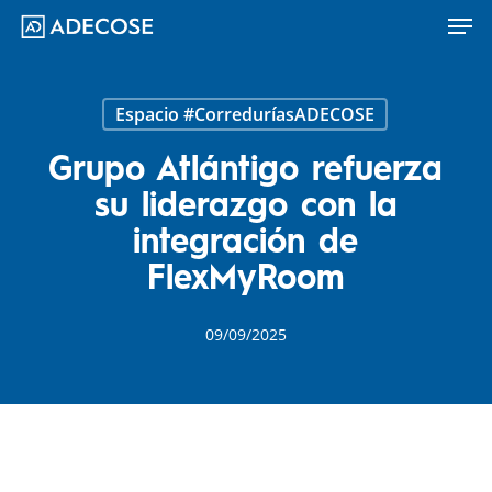
Men
Skip
to
main
content
Espacio #CorreduríasADECOSE
Grupo Atlántigo refuerza
su liderazgo con la
integración de
FlexMyRoom
09/09/2025