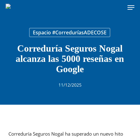
Men
Skip
to
main
content
Espacio #CorreduríasADECOSE
Correduría Seguros Nogal
alcanza las 5000 reseñas en
Google
11/12/2025
Correduría Seguros Nogal ha superado un nuevo hito