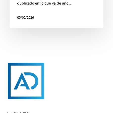
inquilinos
duplicado en lo que va de año…
por
la
05/02/2026
finalización
de
los
630.000
‘contratos
de
alquiler
covid’
en
2026
se
dispara