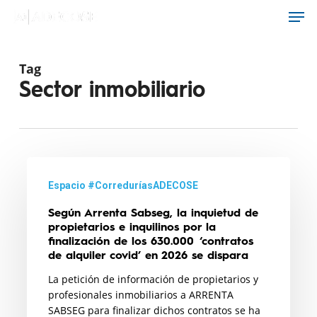
Men
Skip
to
main
content
Tag
Sector inmobiliario
Según
Arrenta
Espacio #CorreduríasADECOSE
Sabseg,
Según Arrenta Sabseg, la inquietud de
la
propietarios e inquilinos por la
inquietud
finalización de los 630.000 ‘contratos
de alquiler covid’ en 2026 se dispara
de
La petición de información de propietarios y
propietarios
profesionales inmobiliarios a ARRENTA
e
SABSEG para finalizar dichos contratos se ha