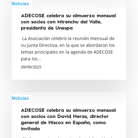
ADECOSE
Noticias
celebra
ADECOSE celebra su almuerzo mensual
su
con socios con Mirenchu del Valle,
almuerzo
presidenta de Unespa
mensual
La Asociación celebró la reunión mensual de
con
su Junta Directiva, en la que se abordaron los
socios
temas principales en la agenda de ADECOSE
para los…
con
09/09/2025
Mirenchu
del
Valle,
presidenta
ADECOSE
Noticias
de
celebra
Unespa
ADECOSE celebra su almuerzo mensual
su
con socios con David Heras, director
almuerzo
general de Hiscox en España, como
mensual
invitado
con