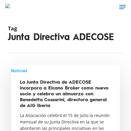
Men
Skip
to
main
content
Tag
Junta Directiva ADECOSE
La
Noticias
Junta
La Junta Directiva de ADECOSE
Directiva
incorpora a Elcano Broker como nuevo
de
socio y celebra un almuerzo con
ADECOSE
Benedetta Cossarini, directora general
de AIG Iberia
incorpora
La Asociación celebró el 15 de julio la reunión
a
mensual de su Junta Directiva en la que se
Elcano
abordaron las principales iniciativas en las