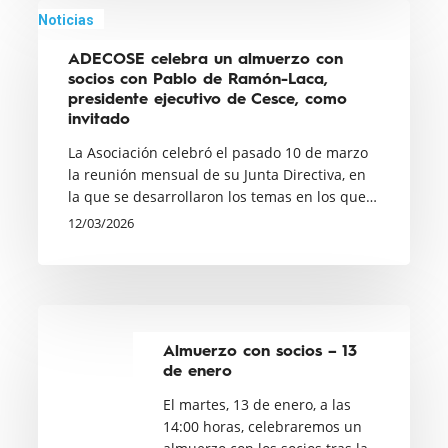
con
ADECOSE
Noticias
Betina
celebra
ADECOSE celebra un almuerzo con
Nickel,
un
socios con Pablo de Ramón-Laca,
CEO
almuerzo
presidente ejecutivo de Cesce, como
de
con
invitado
ARAG
socios
La Asociación celebró el pasado 10 de marzo
en
con
la reunión mensual de su Junta Directiva, en
la que se desarrollaron los temas en los que…
España,
Pablo
12/03/2026
como
de
invitada
Ramón-
Laca,
presidente
Almuerzo
ejecutivo
con
Almuerzo con socios – 13
de
socios
de enero
Cesce,
–
El martes, 13 de enero, a las
como
13
14:00 horas, celebraremos un
invitado