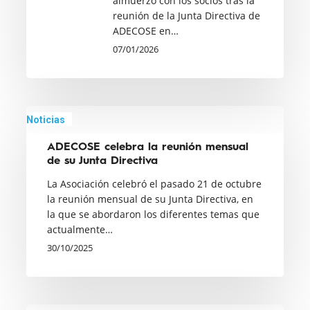
almuerzo con los socios tras la
de
reunión de la Junta Directiva de
enero
ADECOSE en…
07/01/2026
ADECOSE
Noticias
celebra
ADECOSE celebra la reunión mensual
la
de su Junta Directiva
reunión
La Asociación celebró el pasado 21 de octubre
mensual
la reunión mensual de su Junta Directiva, en
de
la que se abordaron los diferentes temas que
su
actualmente…
Junta
30/10/2025
Directiva