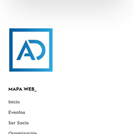
correduría
VIEPA
Mediación
MAPA WEB_
Inicio
Eventos
Ser Socio
Organización