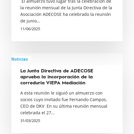
El almuerzo tuvo lugar tras la celebración de
socios
la reunión mensual de la Junta Directiva de la
Asociación ADECOSE ha celebrado la reunión
con
de junio…
David
11/06/2025
Heras,
director
general
de
La
Noticias
Hiscox
Junta
La Junta Directiva de ADECOSE
en
Directiva
aprueba la incorporación de la
España,
de
correduría VIEPA Mediación
como
ADECOSE
A esta reunión le siguió un almuerzo con
invitado
aprueba
socios cuyo invitado fue Fernando Campos,
la
CEO de DKV En su última reunión mensual
celebrada el 27…
incorporación
31/03/2025
de
la