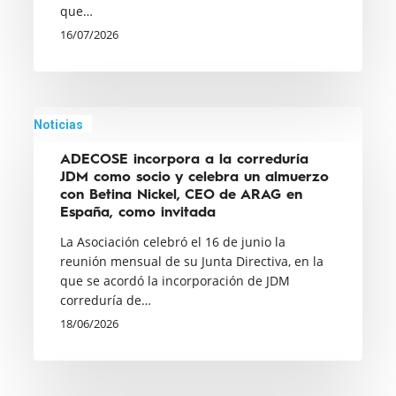
Broker
que…
como
16/07/2026
nuevo
socio
y
ADECOSE
celebra
Noticias
incorpora
un
ADECOSE incorpora a la correduría
a
almuerzo
JDM como socio y celebra un almuerzo
la
con
con Betina Nickel, CEO de ARAG en
correduría
España, como invitada
Benedetta
JDM
Cossarini,
La Asociación celebró el 16 de junio la
como
reunión mensual de su Junta Directiva, en la
directora
que se acordó la incorporación de JDM
socio
general
correduría de…
y
de
18/06/2026
celebra
AIG
un
Iberia
almuerzo