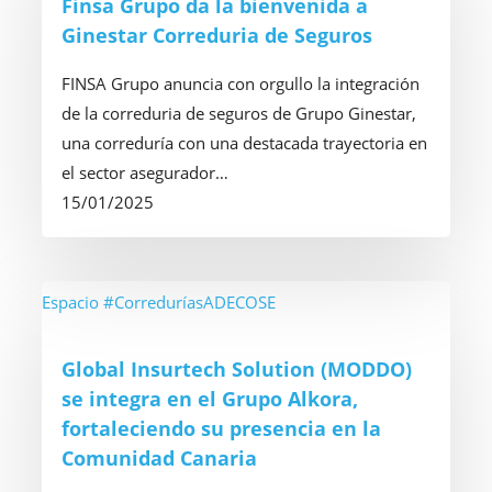
Finsa Grupo da la bienvenida a
Group
la
Ginestar Correduria de Seguros
bienvenida
a
FINSA Grupo anuncia con orgullo la integración
Ginestar
de la correduria de seguros de Grupo Ginestar,
Correduria
una correduría con una destacada trayectoria en
de
el sector asegurador…
Seguros
15/01/2025
Global
Espacio #CorreduríasADECOSE
Insurtech
Solution
Global Insurtech Solution (MODDO)
(MODDO)
se integra en el Grupo Alkora,
se
fortaleciendo su presencia en la
integra
Comunidad Canaria
en