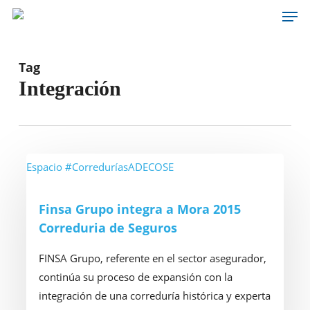
Men
Skip
to
main
content
Tag
Integración
Finsa
Espacio #CorreduríasADECOSE
Grupo
integra
Finsa Grupo integra a Mora 2015
a
Correduria de Seguros
Mora
2015
FINSA Grupo, referente en el sector asegurador,
Correduria
continúa su proceso de expansión con la
de
integración de una correduría histórica y experta