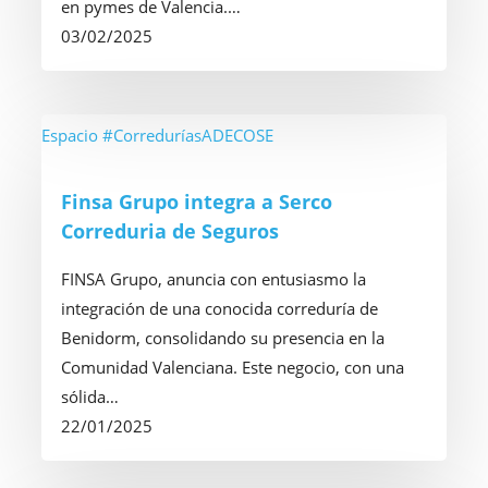
Seguros
en pymes de Valencia.…
03/02/2025
Finsa
Espacio #CorreduríasADECOSE
Grupo
integra
Finsa Grupo integra a Serco
a
Correduria de Seguros
Serco
Correduria
FINSA Grupo, anuncia con entusiasmo la
de
integración de una conocida correduría de
Seguros
Benidorm, consolidando su presencia en la
Comunidad Valenciana. Este negocio, con una
sólida…
22/01/2025