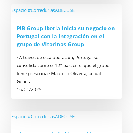
PIB
Espacio #CorreduríasADECOSE
Group
Iberia
PIB Group Iberia inicia su negocio en
inicia
Portugal con la integración en el
su
grupo de Vitorinos Group
negocio
en
· A través de esta operación, Portugal se
Portugal
consolida como el 12º país en el que el grupo
con
tiene presencia · Mauricio Oliveira, actual
la
General…
integración
16/01/2025
en
el
grupo
Finsa
Espacio #CorreduríasADECOSE
de
Grupo
Vitorinos
da