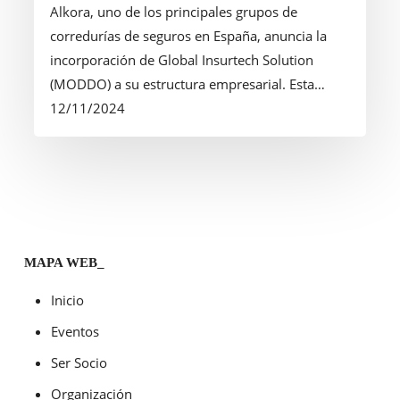
el
Alkora, uno de los principales grupos de
Grupo
corredurías de seguros en España, anuncia la
Alkora,
incorporación de Global Insurtech Solution
fortaleciendo
(MODDO) a su estructura empresarial. Esta…
su
12/11/2024
presencia
en
la
Comunidad
Canaria
MAPA WEB_
Inicio
Eventos
Ser Socio
Organización