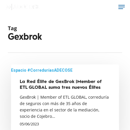
Men
Skip
to
main
content
Tag
Gexbrok
La
Espacio #CorreduríasADECOSE
Red
La Red Élite de GexBrok |Member of
Élite
ETL GLOBAL suma tres nuevos Élites
de
GexBrok | Member of ETL GLOBAL, correduría
GexBrok
de seguros con más de 35 años de
|Member
experiencia en el sector de la mediación,
of
socio de Cojebro…
ETL
05/06/2023