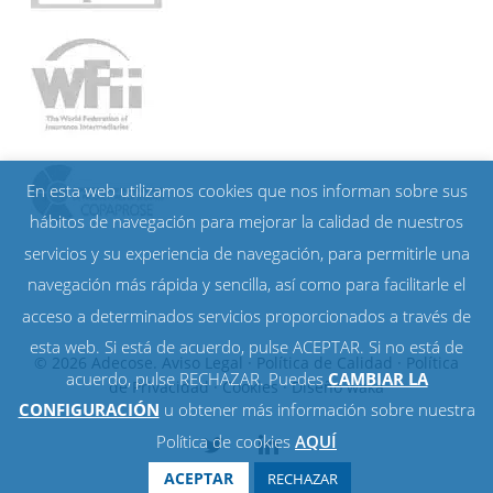
En esta web utilizamos cookies que nos informan sobre sus
hábitos de navegación para mejorar la calidad de nuestros
servicios y su experiencia de navegación, para permitirle una
navegación más rápida y sencilla, así como para facilitarle el
acceso a determinados servicios proporcionados a través de
esta web. Si está de acuerdo, pulse ACEPTAR. Si no está de
© 2026 Adecose.
Aviso Legal
·
Política de Calidad
·
Política
acuerdo, pulse RECHAZAR. Puedes
CAMBIAR LA
de Privacidad
·
Cookies
· Diseño
waka
CONFIGURACIÓN
u obtener más información sobre nuestra
Política de cookies
AQUÍ
twitter
linkedin
ACEPTAR
RECHAZAR