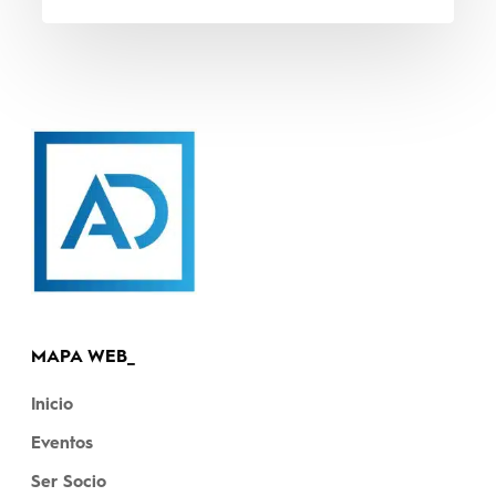
GLOBAL
suma
tres
nuevos
Élites
MAPA WEB_
Inicio
Eventos
Ser Socio