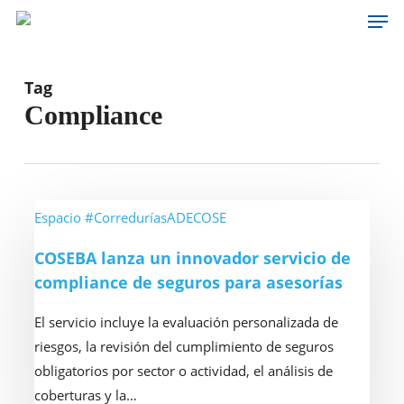
Men
Skip
to
main
content
Tag
Compliance
COSEBA
Espacio #CorreduríasADECOSE
lanza
COSEBA lanza un innovador servicio de
un
compliance de seguros para asesorías
innovador
servicio
El servicio incluye la evaluación personalizada de
de
riesgos, la revisión del cumplimiento de seguros
compliance
obligatorios por sector o actividad, el análisis de
de
coberturas y la…