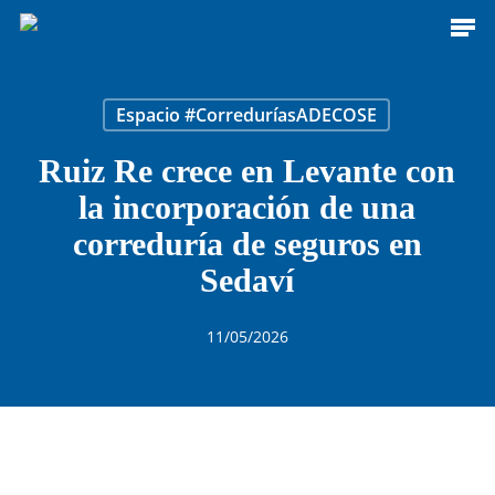
Men
Skip
to
main
content
Espacio #CorreduríasADECOSE
Ruiz Re crece en Levante con
la incorporación de una
correduría de seguros en
Sedaví
11/05/2026