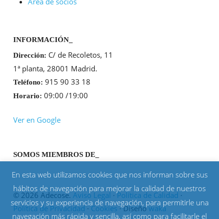
Área de socios
INFORMACIÓN_
C/ de Recoletos, 11
Dirección:
1ª planta, 28001 Madrid.
915 90 33 18
Teléfono:
09:00 /19:00
Horario:
Ver en Google
SOMOS MIEMBROS DE_
En esta web utilizamos cookies que nos informan sobre sus
hábitos de navegación para mejorar la calidad de nuestros
© 2026 Adecose.
Aviso Legal
·
Política de Calidad
·
servicios y su experiencia de navegación, para permitirle una
Política de Privacidad
·
Cookies
· Diseño
waka
navegación más rápida y sencilla, así como para facilitarle el