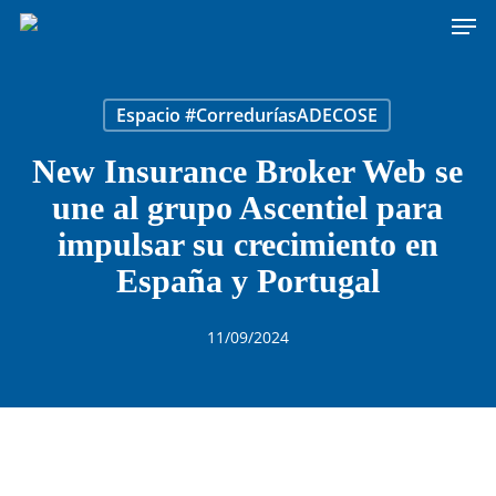
Men
Skip
to
main
content
Espacio #CorreduríasADECOSE
New Insurance Broker Web se
une al grupo Ascentiel para
impulsar su crecimiento en
España y Portugal
11/09/2024