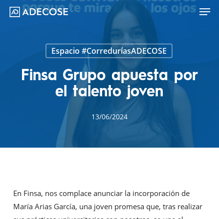
Men
Skip
to
main
content
Espacio #CorreduríasADECOSE
Finsa Grupo apuesta por
el talento joven
13/06/2024
En Finsa, nos complace anunciar la incorporación de
María Arias García, una joven promesa que, tras realizar