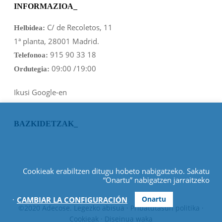
INFORMAZIOA_
C/ de Recoletos, 11
Helbidea:
1ª planta, 28001 Madrid.
915 90 33 18
Telefonoa:
09:00 /19:00
Ordutegia:
Ikusi Google-en
BAZKIDETZAK_
Cookieak erabiltzen ditugu hobeto nabigatzeko. Sakatu
“Onartu” nabigatzen jarraitzeko
.
Onartu
CAMBIAR LA CONFIGURACIÓN
©2020 Adecose.
Legezko abisua
·
Pribatutasun politika
·
Cookieak
· Diseinua
waka