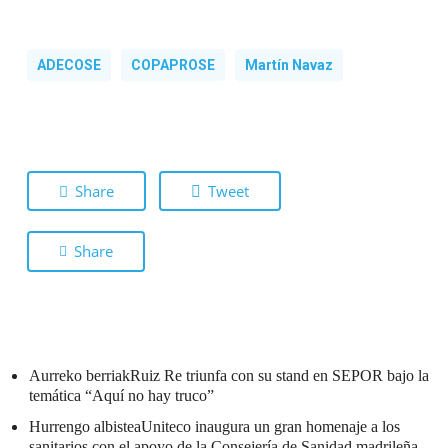
ADECOSE
COPAPROSE
Martín Navaz
Share
Tweet
Share
Aurreko berriak
Ruiz Re triunfa con su stand en SEPOR bajo la
temática “Aquí no hay truco”
Hurrengo albistea
Uniteco inaugura un gran homenaje a los
sanitarios con el apoyo de la Consejería de Sanidad madrileña