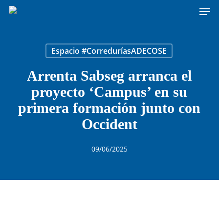
Men
Skip
to
main
content
Espacio #CorreduríasADECOSE
Arrenta Sabseg arranca el
proyecto ‘Campus’ en su
primera formación junto con
Occident
09/06/2025