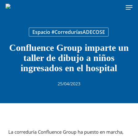
Men
Skip
to
main
content
Espacio #CorreduríasADECOSE
Confluence Group imparte un
taller de dibujo a niños
ingresados en el hospital
25/04/2023
La correduría Confluence Group ha puesto en marcha,