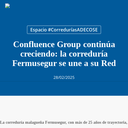
Skip
to
main
content
Espacio #CorreduríasADECOSE
Confluence Group continúa
creciendo: la correduría
Fermusegur se une a su Red
28/02/2025
La corredur
ía malagueña Fermusegur, con má
s de 25 a
ños de trayectoria,