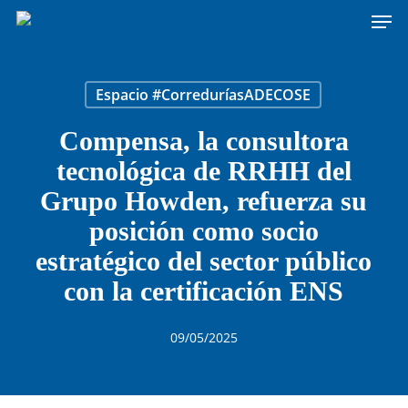
Men
Skip
to
main
content
Espacio #CorreduríasADECOSE
Compensa, la consultora
tecnológica de RRHH del
Grupo Howden, refuerza su
posición como socio
estratégico del sector público
con la certificación ENS
09/05/2025