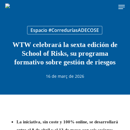
Men
Skip
to
main
content
Espacio #CorreduríasADECOSE
WTW celebrará la sexta edición de
School of Risks, su programa
formativo sobre gestión de riesgos
16 de març de 2026
La iniciativa, sin coste y 100% online, se desarrollará