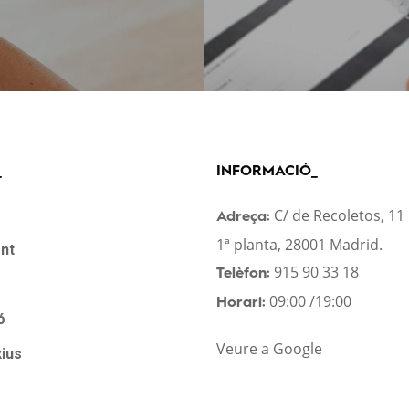
_
INFORMACIÓ_
C/ de Recoletos, 11
Adreça:
1ª planta, 28001 Madrid.
nt
915 90 33 18
Telèfon:
09:00 /19:00
Horari:
ó
Veure a Google
xius