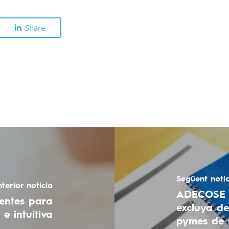
Share
Següent notíc
terior notícia
ADECOSE c
entes para
excluya de
e intuitiva
pymes de 