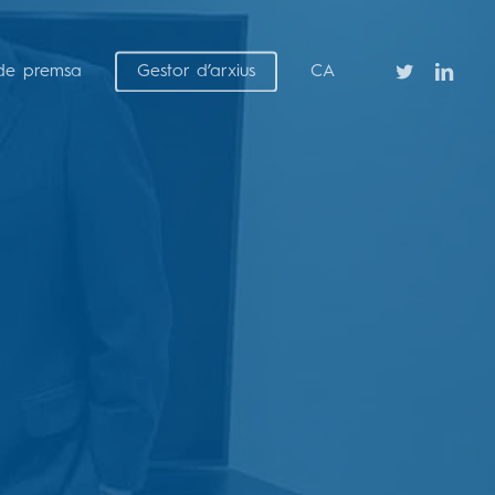
twitter
linkedin
de premsa
Gestor d’arxius
CA