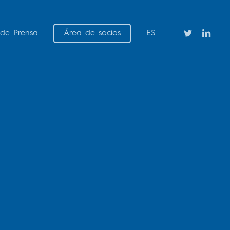
twitter
linkedin
 de Prensa
Área de socios
ES