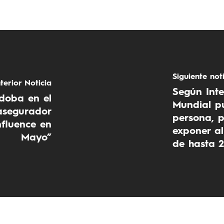
Siguiente not
terior Noticia
Según Inte
doba en el
Mundial p
 asegurador
persona, p
fluence en
exponer al
Mayo”
de hasta 