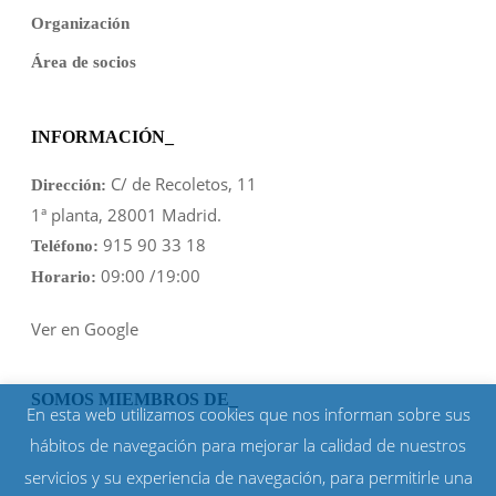
Organización
Área de socios
INFORMACIÓN_
C/ de Recoletos, 11
Dirección:
1ª planta, 28001 Madrid.
915 90 33 18
Teléfono:
09:00 /19:00
Horario:
Ver en Google
SOMOS MIEMBROS DE_
En esta web utilizamos cookies que nos informan sobre sus
hábitos de navegación para mejorar la calidad de nuestros
servicios y su experiencia de navegación, para permitirle una