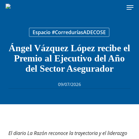
Men
Skip
to
main
content
Espacio #CorreduríasADECOSE
Ángel Vázquez López recibe el
Premio al Ejecutivo del Año
del Sector Asegurador
09/07/2026
El diario La Razón reconoce la trayectoria y el liderazgo