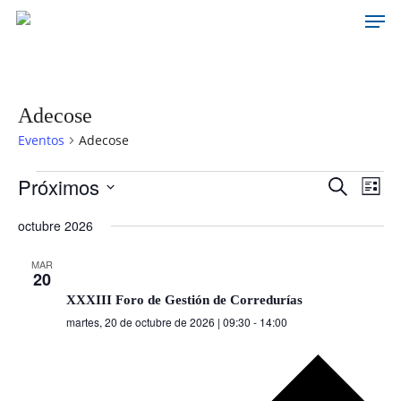
Men
Skip
to
main
content
Adecose
Eventos
Adecose
Eventos
Próximos
Navegaci
Nave
Buscar
Lista
de
de
Selecciona
vistas
octubre 2026
búsqueda
la
de
y
Even
fecha.
MAR
vistas
20
de
XXXIII Foro de Gestión de Corredurías
Eventos
martes, 20 de octubre de 2026 | 09:30
-
14:00