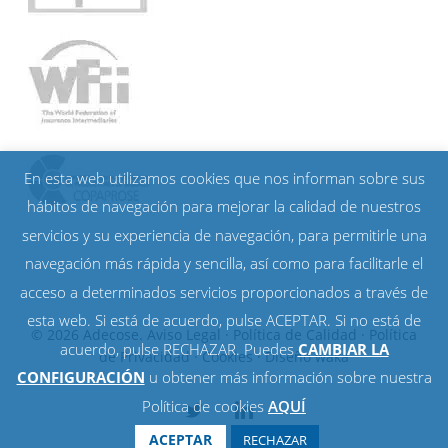
En esta web utilizamos cookies que nos informan sobre sus
hábitos de navegación para mejorar la calidad de nuestros
servicios y su experiencia de navegación, para permitirle una
navegación más rápida y sencilla, así como para facilitarle el
acceso a determinados servicios proporcionados a través de
esta web. Si está de acuerdo, pulse ACEPTAR. Si no está de
© 2026 Adecose.
Aviso Legal
·
Política de Calidad
·
Política
acuerdo, pulse RECHAZAR. Puedes
CAMBIAR LA
de Privacidad
·
Cookies
· Diseño
waka
CONFIGURACIÓN
u obtener más información sobre nuestra
Política de cookies
AQUÍ
twitter
linkedin
ACEPTAR
RECHAZAR