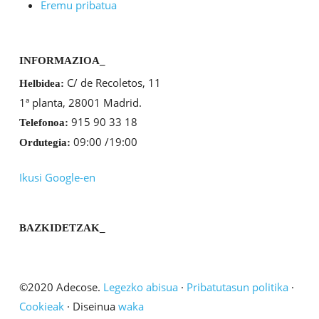
Eremu pribatua
INFORMAZIOA_
C/ de Recoletos, 11
Helbidea:
1ª planta, 28001 Madrid.
915 90 33 18
Telefonoa:
09:00 /19:00
Ordutegia:
Ikusi Google-en
BAZKIDETZAK_
©2020 Adecose.
Legezko abisua
·
Pribatutasun politika
·
Cookieak
· Diseinua
waka