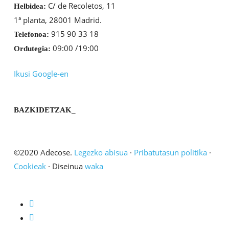
C/ de Recoletos, 11
Helbidea:
1ª planta, 28001 Madrid.
915 90 33 18
Telefonoa:
09:00 /19:00
Ordutegia:
Ikusi Google-en
BAZKIDETZAK_
©2020 Adecose.
Legezko abisua
·
Pribatutasun politika
·
Cookieak
· Diseinua
waka
twitter
linkedin