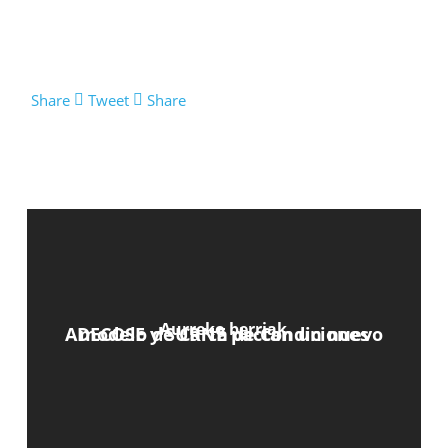
Share
Tweet
Share
Aurreko berriak
ADECOSE y SURNE pactan un nuevo modelo de Carta de Condiciones