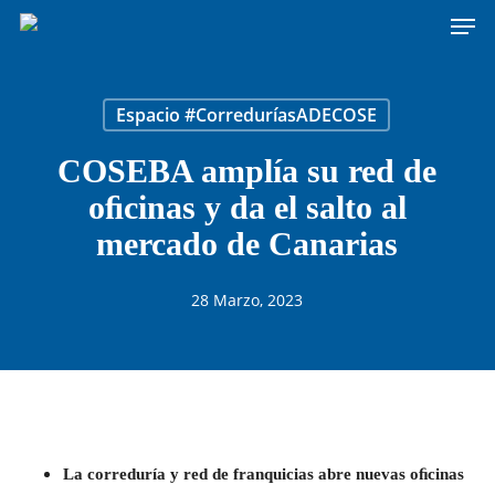
Men
Skip
to
main
content
Espacio #CorreduríasADECOSE
COSEBA amplía su red de
oﬁcinas y da el salto al
mercado de Canarias
28 Marzo, 2023
La correduría y red de franquicias abre nuevas oﬁcinas